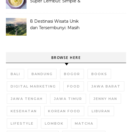
Super Lembut: Simple &
Bikin Nagih!
8 Destinasi Wisata Unik
dan Tersembunyi: Masih
Asli dan Belum Ramai
BROWSE HERE
BALI
BANDUNG
BOGOR
BOOKS
DIGITAL MARKETING
FOOD
JAWA BARAT
JAWA TENGAH
JAWA TIMUR
JENNY HAN
KESEHATAN
KOREAN FOOD
LIBURAN
LIFESTYLE
LOMBOK
MATCHA