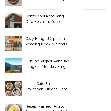
Korea ala Restoran!
Bento Kopi Pamulang:
Cafe Kekinian, Konsep
Unik Anak Muda
Cozy Banget! Ciptakan
Reading Nook Minimalis
dan Aesthetic di Sudut
Rumah
Gunung Rinjani: Panduan
Lengkap Mendaki Surga
Tersembunyi di Lombok
Luasa Cafe Shila
Sawangan: Hidden Gem
Tempat Nongkrong
Kekinian
Resep Mashed Potato