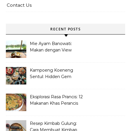
Contact Us
RECENT POSTS
Mie Ayam Banowati:
Makan dengan View
Danau Di Pamulang
Kampoeng Koeneng
Sentul: Hidden Gem
Kuliner Sunda di Bogor
Eksplorasi Rasa Prancis: 12
Makanan Khas Perancis
yang Wajib Dicoba
Resep Kimbab Gulung:
Cara Membuat Kimbap