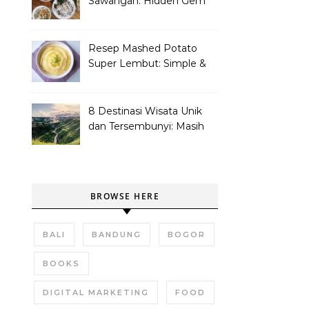
Sawangan: Hidden Gem
Tempat Nongkrong
Kekinian
Resep Mashed Potato
Super Lembut: Simple &
Bikin Nagih!
8 Destinasi Wisata Unik
dan Tersembunyi: Masih
Asli dan Belum Ramai
BROWSE HERE
BALI
BANDUNG
BOGOR
BOOKS
DIGITAL MARKETING
FOOD