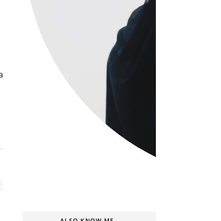
a
ALSO KNOW ME..