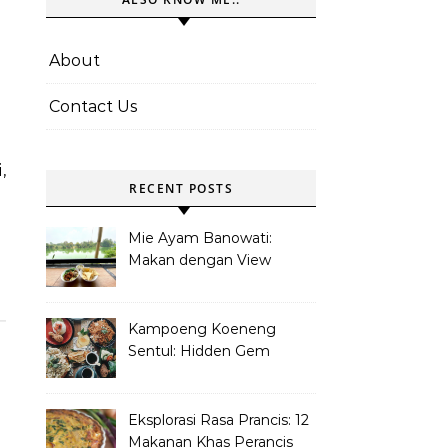
About
Contact Us
,
RECENT POSTS
Mie Ayam Banowati:
Makan dengan View
Danau Di Pamulang
Kampoeng Koeneng
Sentul: Hidden Gem
Kuliner Sunda di Bogor
Eksplorasi Rasa Prancis: 12
Makanan Khas Perancis