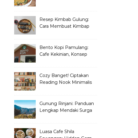
yang Wajib Dicoba
Resep Kimbab Gulung:
Cara Membuat Kimbap
Korea ala Restoran!
Bento Kopi Pamulang:
Cafe Kekinian, Konsep
Unik Anak Muda
Cozy Banget! Ciptakan
Reading Nook Minimalis
dan Aesthetic di Sudut
Rumah
Gunung Rinjani: Panduan
Lengkap Mendaki Surga
Tersembunyi di Lombok
Luasa Cafe Shila