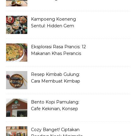
Danau Di Pamulang
Kampoeng Koeneng
Sentul: Hidden Gem
Kuliner Sunda di Bogor
Eksplorasi Rasa Prancis: 12
Makanan Khas Perancis
yang Wajib Dicoba
Resep Kimbab Gulung:
Cara Membuat Kimbap
Korea ala Restoran!
Bento Kopi Pamulang:
Cafe Kekinian, Konsep
Unik Anak Muda
Cozy Banget! Ciptakan