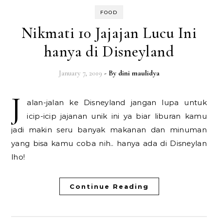
FOOD
Nikmati 10 Jajajan Lucu Ini
hanya di Disneyland
January 7, 2019
- By
dini maulidya
J
alan-jalan ke Disneyland jangan lupa untuk
icip-icip jajanan unik ini ya biar liburan kamu
jadi makin seru banyak makanan dan minuman
yang bisa kamu coba nih.. hanya ada di Disneylan
lho!
Continue Reading