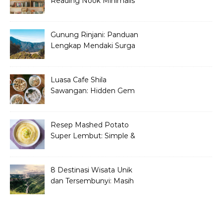
Reading Nook Minimalis
dan Aesthetic di Sudut
Rumah
Gunung Rinjani: Panduan
Lengkap Mendaki Surga
Tersembunyi di Lombok
Luasa Cafe Shila
Sawangan: Hidden Gem
Tempat Nongkrong
Kekinian
Resep Mashed Potato
Super Lembut: Simple &
Bikin Nagih!
8 Destinasi Wisata Unik
dan Tersembunyi: Masih
Asli dan Belum Ramai