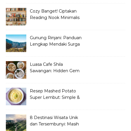
Cozy Banget! Ciptakan
Reading Nook Minimalis
dan Aesthetic di Sudut
Rumah
Gunung Rinjani: Panduan
Lengkap Mendaki Surga
Tersembunyi di Lombok
Luasa Cafe Shila
Sawangan: Hidden Gem
Tempat Nongkrong
Kekinian
Resep Mashed Potato
Super Lembut: Simple &
Bikin Nagih!
8 Destinasi Wisata Unik
dan Tersembunyi: Masih
Asli dan Belum Ramai