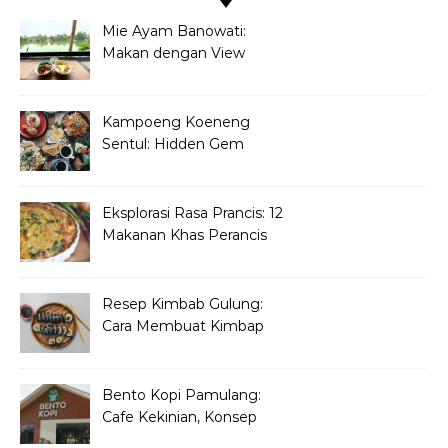
Mie Ayam Banowati:
Makan dengan View
Danau Di Pamulang
Kampoeng Koeneng
Sentul: Hidden Gem
Kuliner Sunda di Bogor
Eksplorasi Rasa Prancis: 12
Makanan Khas Perancis
yang Wajib Dicoba
Resep Kimbab Gulung:
Cara Membuat Kimbap
Korea ala Restoran!
Bento Kopi Pamulang:
Cafe Kekinian, Konsep
Unik Anak Muda