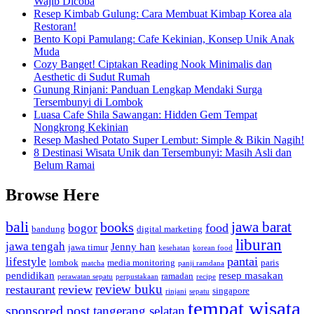
Wajib Dicoba
Resep Kimbab Gulung: Cara Membuat Kimbap Korea ala
Restoran!
Bento Kopi Pamulang: Cafe Kekinian, Konsep Unik Anak
Muda
Cozy Banget! Ciptakan Reading Nook Minimalis dan
Aesthetic di Sudut Rumah
Gunung Rinjani: Panduan Lengkap Mendaki Surga
Tersembunyi di Lombok
Luasa Cafe Shila Sawangan: Hidden Gem Tempat
Nongkrong Kekinian
Resep Mashed Potato Super Lembut: Simple & Bikin Nagih!
8 Destinasi Wisata Unik dan Tersembunyi: Masih Asli dan
Belum Ramai
Browse Here
bali
jawa barat
books
food
bogor
bandung
digital marketing
liburan
jawa tengah
Jenny han
jawa timur
kesehatan
korean food
pantai
lifestyle
lombok
media monitoring
paris
matcha
panji ramdana
pendidikan
resep masakan
ramadan
perawatan sepatu
perpustakaan
recipe
review buku
restaurant
review
singapore
rinjani
sepatu
tempat wisata
sponsored post
tangerang selatan