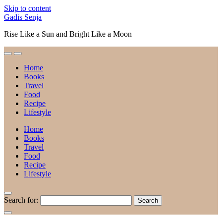
Skip to content
Gadis Senja
Rise Like a Sun and Bright Like a Moon
Home
Books
Travel
Food
Recipe
Lifestyle
Home
Books
Travel
Food
Recipe
Lifestyle
Search for: