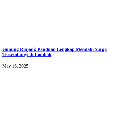
Gunung Rinjani: Panduan Lengkap Mendaki Surga
Tersembunyi di Lombok
May 16, 2025