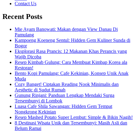
Contact Us
Recent Posts
Mie Ayam Banowati: Makan dengan View Danau Di
Pamulang
Kampoeng Koeneng Sentul: Hidden Gem Kuliner Sunda di
Bogor
Eksplorasi Rasa Prancis: 12 Makanan Khas Perancis yang
Wajib Dicoba
Resep Kimbab Gulung: Cara Membuat Kimbap Korea ala
Restoran!
Bento Kopi Pamulang: Cafe Kekinian, Konsep Unik Anak
Muda
Cozy Banget! Ciptakan Reading Nook Minimalis dan
Aesthetic di Sudut Rumah
Gunung Rinjani: Panduan Lengkap Mendaki Surga
Tersembunyi di Lombok
Luasa Cafe Shila Sawangan: Hidden Gem Tempat
Nongkrong Kekinian
Resep Mashed Potato Super Lembut: Simple & Bikin Nagih!
8 Destinasi Wisata Unik dan Tersembunyi: Masih Asli dan
Belum Ramai