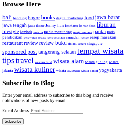
Browse Here
bali
jawa barat
books
food
bogor
bandung
digital marketing
liburan
jawa tengah
Jenny han
jawa timur
kesehatan
korean food
pantai
lifestyle
lombok
media monitoring
paris
matcha
panji ramdana
pendidikan
resep masakan
ramadan
perawatan sepatu
perpustakaan
recipe
review buku
restaurant
review
singapore
rinjani
sepatu
tempat wisata
sponsored post
tangerang selatan
tips
travel
wisata alam
wisata gunung
wisata
western food
wisata kuliner
yogyakarta
jakarta
wisata museum
wisata pantai
Subscribe to Blog
Enter your email address to subscribe to this blog and receive
notifications of new posts by email.
Email Address
Subscribe