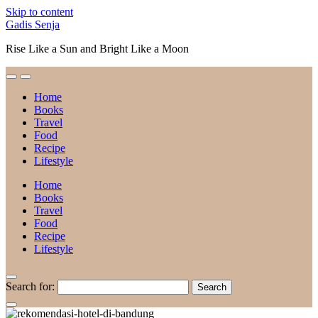
Skip to content
Gadis Senja
Rise Like a Sun and Bright Like a Moon
Home
Books
Travel
Food
Recipe
Lifestyle
Home
Books
Travel
Food
Recipe
Lifestyle
Search for: