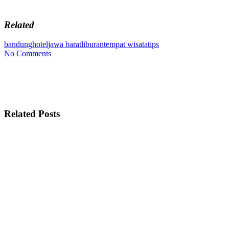
Related
bandung
hotel
jawa barat
liburan
tempat wisata
tips
No Comments
Related Posts