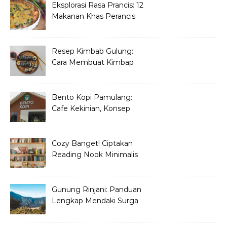
Eksplorasi Rasa Prancis: 12
Makanan Khas Perancis
yang Wajib Dicoba
Resep Kimbab Gulung:
Cara Membuat Kimbap
Korea ala Restoran!
Bento Kopi Pamulang:
Cafe Kekinian, Konsep
Unik Anak Muda
Cozy Banget! Ciptakan
Reading Nook Minimalis
dan Aesthetic di Sudut
Rumah
Gunung Rinjani: Panduan
Lengkap Mendaki Surga
Tersembunyi di Lombok