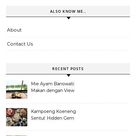
ALSO KNOW ME..
About
Contact Us
RECENT POSTS
Mie Ayam Banowati:
Makan dengan View
Danau Di Pamulang
Kampoeng Koeneng
Sentul: Hidden Gem
Kuliner Sunda di Bogor