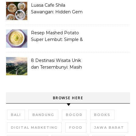
Luasa Cafe Shila
Sawangan: Hidden Gem
Tempat Nongkrong
Kekinian
Resep Mashed Potato
Super Lembut: Simple &
Bikin Nagih!
8 Destinasi Wisata Unik
dan Tersembunyi: Masih
Asli dan Belum Ramai
BROWSE HERE
BALI
BANDUNG
BOGOR
BOOKS
DIGITAL MARKETING
FOOD
JAWA BARAT