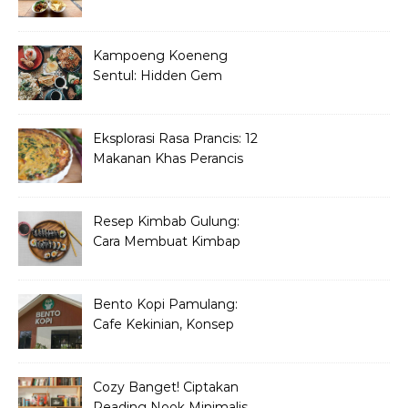
Danau Di Pamulang
Kampoeng Koeneng
Sentul: Hidden Gem
Kuliner Sunda di Bogor
Eksplorasi Rasa Prancis: 12
Makanan Khas Perancis
yang Wajib Dicoba
Resep Kimbab Gulung:
Cara Membuat Kimbap
Korea ala Restoran!
Bento Kopi Pamulang:
Cafe Kekinian, Konsep
Unik Anak Muda
Cozy Banget! Ciptakan
Reading Nook Minimalis