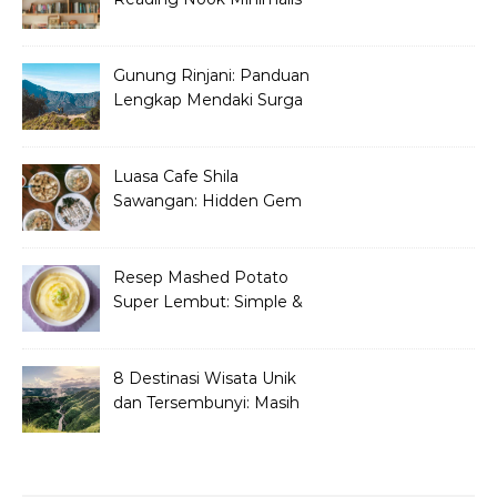
dan Aesthetic di Sudut
Rumah
Gunung Rinjani: Panduan
Lengkap Mendaki Surga
Tersembunyi di Lombok
Luasa Cafe Shila
Sawangan: Hidden Gem
Tempat Nongkrong
Kekinian
Resep Mashed Potato
Super Lembut: Simple &
Bikin Nagih!
8 Destinasi Wisata Unik
dan Tersembunyi: Masih
Asli dan Belum Ramai