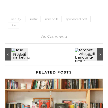
beauty
liipstik
mirabella
sponsored post
tips
No Comments
RELATED POSTS