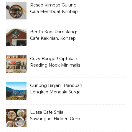
Resep Kimbab Gulung:
Cara Membuat Kimbap
Korea ala Restoran!
Bento Kopi Pamulang:
Cafe Kekinian, Konsep
Unik Anak Muda
Cozy Banget! Ciptakan
Reading Nook Minimalis
dan Aesthetic di Sudut
Rumah
Gunung Rinjani: Panduan
Lengkap Mendaki Surga
Tersembunyi di Lombok
Luasa Cafe Shila
Sawangan: Hidden Gem
Tempat Nongkrong
Kekinian